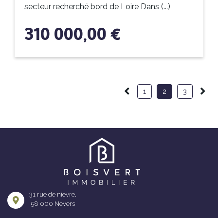
secteur recherché bord de Loire Dans (...)
310 000,00 €
1
2
3
31 rue de nièvre,
58 000 Nevers