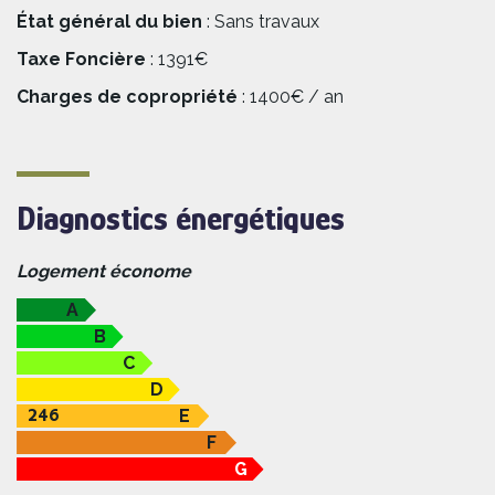
État général du bien
: Sans travaux
Taxe Foncière
: 1391€
Charges de copropriété
: 1400€ / an
Diagnostics énergétiques
Logement économe
A
B
C
D
246
E
F
G