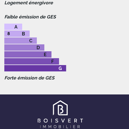
Logement énergivore
Faible émission de GES
A
8
B
C
D
E
F
G
Forte émission de GES